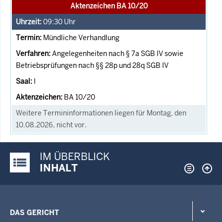
Aktenzeichen BA 10/20
09:30
Uhr
Mündliche Verhandlung
Angelegenheiten nach § 7a SGB IV sowie
Betriebsprüfungen nach §§ 28p und 28q SGB IV
I
BA 10/20
Weitere Termininformationen liegen für Montag, den
10.08.2026, nicht vor.
IM ÜBERBLICK
Justiz-Portal im Überblick:
INHALT
DAS GERICHT