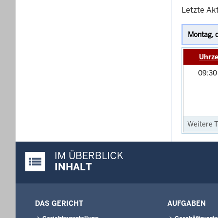
Letzte Akt
Uhrze
09:3
Weitere T
IM ÜBERBLICK
Justiz-Portal im Überblick:
INHALT
DAS GERICHT
AUFGABEN