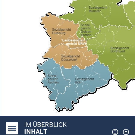
IM ÜBERBLICK
Justiz-Portal im Überblick:
INHALT